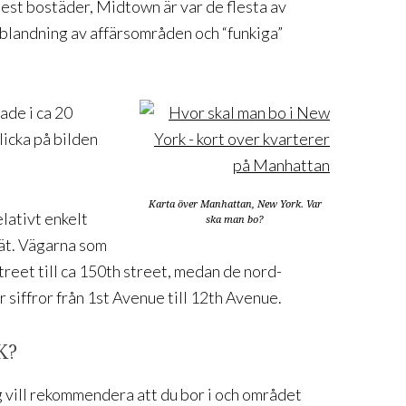
est bostäder, Midtown är var de flesta av
blandning av affärsområden och “funkiga”
ade i ca 20
klicka på bilden
Karta över Manhattan, New York. Var
elativt enkelt
ska man bo?
ät. Vägarna som
street till ca 150th street, medan de nord-
 siffror från 1st Avenue till 12th Avenue.
K?
 vill rekommendera att du bor i och området