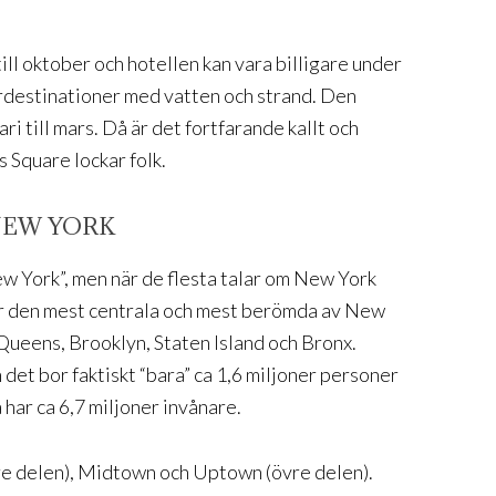
till oktober och hotellen kan vara billigare under
rdestinationer med vatten och strand. Den
ari till mars. Då är det fortfarande kallt och
 Square lockar folk.
NEW YORK
New York”, men när de flesta talar om New York
r den mest centrala och mest berömda av New
ueens, Brooklyn, Staten Island och Bronx.
det bor faktiskt “bara” ca 1,6 miljoner personer
har ca 6,7 miljoner invånare.
e delen), Midtown och Uptown (övre delen).