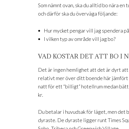
Som nämnt ovan, ska du alltid bo nära en t
och därför ska du överväga följande:
Hur mycket pengar vill jag spendera p
I vilken typ av område vill jag bo?
VAD KOSTAR DET ATT BO I 
Det är ingen hemlighet att det är dyrt a
relativt mer över ditt boende här jämfört
natt för ett “billigt” hotellrum medan bät
kr.
Du betalar i huvudsak för läget, men det b
dyraste. De dyraste ligger runt Times Squ
Soho, Tribeca och Greenwich Village.