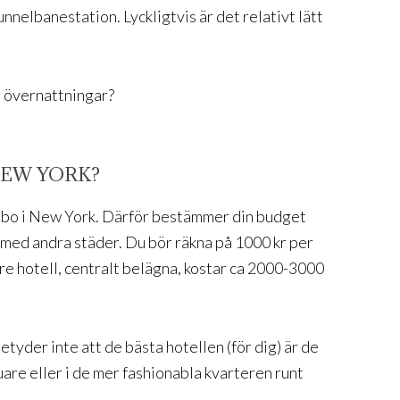
unnelbanestation. Lyckligtvis är det relativt lätt
å övernattningar?
NEW YORK?
tt bo i New York. Därför bestämmer din budget
 med andra städer. Du bör räkna på 1000 kr per
tre hotell, centralt belägna, kostar ca 2000-3000
etyder inte att de bästa hotellen (för dig) är de
are eller i de mer fashionabla kvarteren runt