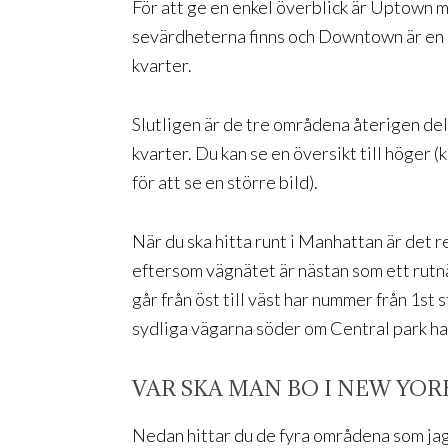
För att ge en enkel överblick är Uptown m
sevärdheterna finns och Downtown är en 
kvarter.
Slutligen är de tre områdena återigen del
kvarter. Du kan se en översikt till höger (
för att se en större bild).
När du ska hitta runt i Manhattan är det r
eftersom vägnätet är nästan som ett rutn
går från öst till väst har nummer från 1st 
sydliga vägarna söder om Central park har
VAR SKA MAN BO I NEW YOR
Nedan hittar du de fyra områdena som jag