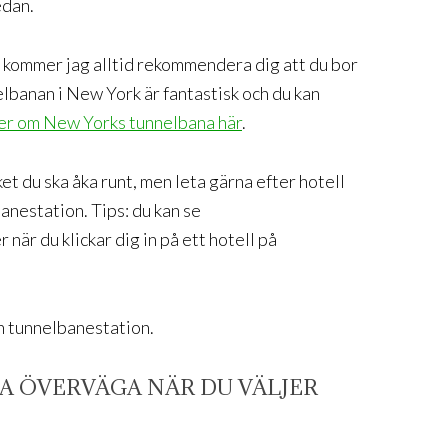
edan.
, kommer jag alltid rekommendera dig att du bor
lbanan i New York är fantastisk och du kan
er om New Yorks tunnelbana här
.
et du ska åka runt, men leta gärna efter hotell
anestation. Tips: du kan se
när du klickar dig in på ett hotell på
en tunnelbanestation.
KA ÖVERVÄGA NÄR DU VÄLJER