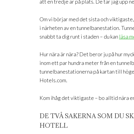
att en tredje är på plats. De tar jag upp n
Om vi börjar med det sista och viktigaste
i närheten av en tunnelbanestation. Tunne
snabbt ta dig runt i staden – du kan
läsa m
Hur nära är nära? Det beror ju på hur myck
inom ett par hundra meter från en tunnelb
tunnelbanestationerna på kartan till höger 
Hotels.com.
Kom ihåg det viktigaste – bo alltid nära 
DE TVÅ SAKERNA SOM DU S
HOTELL