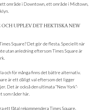
på ett område i Downtown, ett område i Midtown,
klyn.
E OCH UPPLEV DET HEKTISKA NEW
imes Square? Det gör de flesta. Speciellt när
 inte utan anledning eftersom Times Square är
rk.
a och för många finns det bättre alternativ.
re är ett dåligt val eftersom det ligger
njer. Det är också den ultimata “New York”-
et som råder här.
ara ett fåtal rekommendera Times Square,