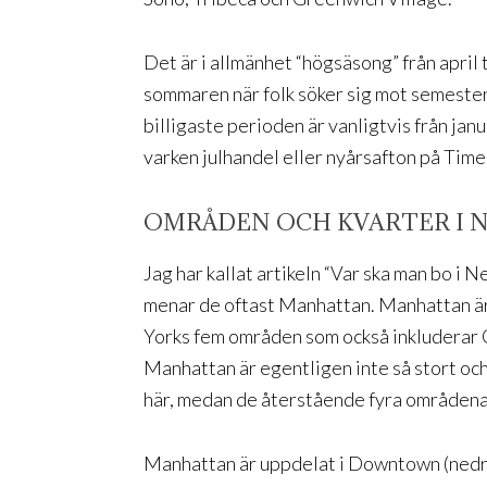
Det är i allmänhet “högsäsong” från april 
sommaren när folk söker sig mot semeste
billigaste perioden är vanligtvis från janu
varken julhandel eller nyårsafton på Times
OMRÅDEN OCH KVARTER I 
Jag har kallat artikeln “Var ska man bo i 
menar de oftast Manhattan. Manhattan ä
Yorks fem områden som också inkluderar Q
Manhattan är egentligen inte så stort och 
här, medan de återstående fyra områdena 
Manhattan är uppdelat i Downtown (nedr