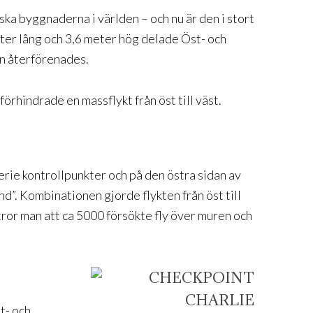
ska byggnaderna i världen – och nu är den i stort
eter lång och 3,6 meter hög delade Öst- och
in återförenades.
förhindrade en massflykt från öst till väst.
rie kontrollpunkter och på den östra sidan av
”. Kombinationen gjorde flykten från öst till
tror man att ca 5000 försökte fly över muren och
t- och