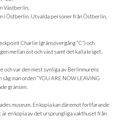
n Västberlin,
in i Östberlin. Utvalda personer från Östberlin,
.
ckpoint Charlie (gränsövergång “C”) och
en mellan öst och väst samt det kalla kriget.
e och var den mest synliga av Berlinmurens
ten såg man orden ”YOU ARE NOW LEAVING
de gränsen.
erades museum. En kopia kan däremot fortfarande
t är en kopia av det ursprungliga vakthuset från