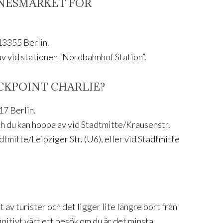
NNESMÄRKET FÖR
13355 Berlin.
av vid stationen “Nordbahnhof Station”.
ECKPOINT CHARLIE?
17 Berlin.
ch du kan hoppa av vid Stadtmitte/Krausenstr.
dtmitte/Leipziger Str. (U6), eller vid Stadtmitte
 av turister och det ligger lite längre bort från
itivt värt ett besök om du är det minsta