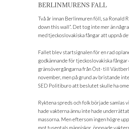
BERLINMURENS FALL
Två år innan Berlinmuren föll, sa Ronald
down this wall”. Det tog inte mer än någr
med tjeckoslovakiska fångar att uppnå d
Fallet blev startsignalen för en rad oplan
godkännande för tjeckoslovakiska fångar 
gränsövergångarna från Öst- till Västberlin
november, men på grund av bristande int
SED Politiburo att beslutet skulle ha om
Ryktena spreds och folk började samlas 
hade vakterna ännu inte hade underrättats
massorna. Men eftersom ingen högre upp i
mot tusentals människor, öppnade vakter