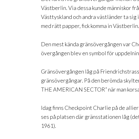
Västberlin. Via dessa kunde människor frå
Västtyskland och andra västländer ta sig 
med rätt papper, fick komma in Västberlin
Den mest kända gränsövergången var Che
övergången blev en symbol för uppdelning
Gränsövergången låg på Friendrichstrass
gränsövergångar. På den berömda skyl
THE AMERICAN SECTOR” när man korsa
Idag finns Checkpoint Charlie på de alli
ses på platsen där gränsstationen låg (de
1961).