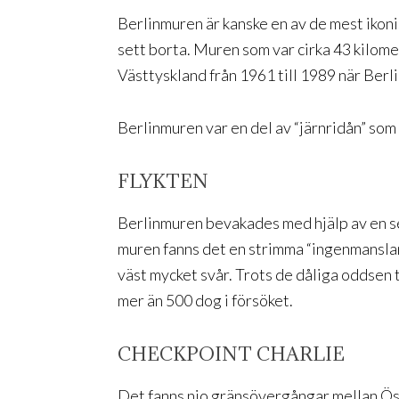
Berlinmuren är kanske en av de mest ikoni
sett borta. Muren som var cirka 43 kilom
Västtyskland från 1961 till 1989 när Berl
Berlinmuren var en del av “järnridån” som 
FLYKTEN
Berlinmuren bevakades med hjälp av en se
muren fanns det en strimma “ingenmansland
väst mycket svår. Trots de dåliga oddsen 
mer än 500 dog i försöket.
CHECKPOINT CHARLIE
Det fanns nio gränsövergångar mellan Ös