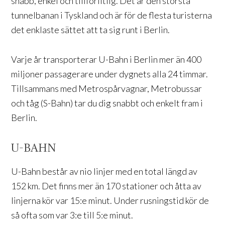
snabb, enkel och tillförlitlig. Det är den största
tunnelbanan i Tyskland och är för de flesta turisterna
det enklaste sättet att ta sig runt i Berlin.
Varje år transporterar U-Bahn i Berlin mer än 400
miljoner passagerare under dygnets alla 24 timmar.
Tillsammans med Metrospårvagnar, Metrobussar
och tåg (S-Bahn) tar du dig snabbt och enkelt fram i
Berlin.
U-BAHN
U-Bahn består av nio linjer med en total längd av
152 km. Det finns mer än 170 stationer och åtta av
linjerna kör var 15:e minut. Under rusningstid kör de
så ofta som var 3:e till 5:e minut.