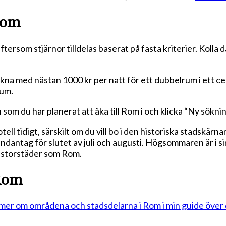
 Rom
ftersom stjärnor tilldelas baserat på fasta kriterier. Koll
räkna med nästan 1000 kr per natt för ett dubbelrum i ett ce
rum.
som du har planerat att åka till Rom i och klicka “Ny söknin
ell tidigt, särskilt om du vill bo i den historiska stadskär
 undantag för slutet av juli och augusti. Högsommaren är i s
n storstäder som Rom.
 Rom
 mer om områdena och stadsdelarna i Rom i min guide över 