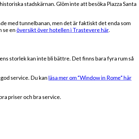
 historiska stadskärnan. Glöm inte att besöka Piazza Santa
llande med tunnelbanan, men det är faktiskt det enda som
n se en
översikt över hotellen i Trastevere här
.
ns storlek kan inte bli bättre. Det finns bara fyra rum så
h god service. Du kan
läsa mer om “Window in Rome” här
bra priser och bra service.