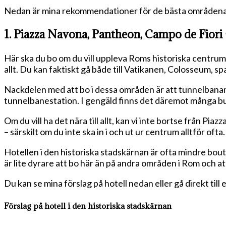
Nedan är mina rekommendationer för de bästa områdena
1. Piazza Navona, Pantheon, Campo de Fiori –
Här ska du bo om du vill uppleva Roms historiska centrum,
allt. Du kan faktiskt gå både till Vatikanen, Colosseum, 
Nackdelen med att bo i dessa områden är att tunnelbana
tunnelbanestation. I gengäld finns det däremot många 
Om du vill ha det nära till allt, kan vi inte bortse från 
– särskilt om du inte ska in i och ut ur centrum alltför ofta.
Hotellen i den historiska stadskärnan är ofta mindre bou
är lite dyrare att bo här än på andra områden i Rom och a
Du kan se mina förslag på hotell nedan eller gå direkt till 
Förslag på hotell i den historiska stadskärnan