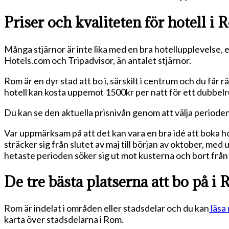
Priser och kvaliteten för hotell i
Många stjärnor är inte lika med en bra hotellupplevelse, e
Hotels.com och Tripadvisor, än antalet stjärnor.
Rom är en dyr stad att bo i, särskilt i centrum och du får 
hotell kan kosta uppemot 1500kr per natt för ett dubbel
Du kan se den aktuella prisnivån genom att välja perioden 
Var uppmärksam på att det kan vara en bra idé att boka hot
sträcker sig från slutet av maj till början av oktober, med
hetaste perioden söker sig ut mot kusterna och bort frå
De tre bästa platserna att bo på i
Rom är indelat i områden eller stadsdelar och du kan
läsa
karta över stadsdelarna i Rom.