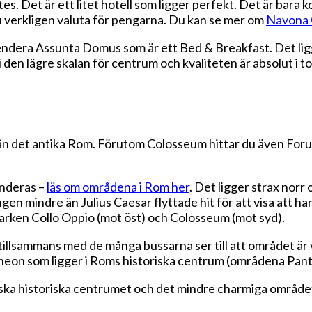
tes. Det är ett litet hotell som ligger perfekt. Det är bara
 du verkligen valuta för pengarna. Du kan se mer om
Navona C
mendera Assunta Domus som är ett Bed & Breakfast. Det lig
i den lägre skalan för centrum och kvaliteten är absolut i 
n det antika Rom. Förutom Colosseum hittar du även Foru
enderas –
läs om områdena i Rom her
. Det ligger strax nor
ngen mindre än Julius Caesar flyttade hit för att visa att h
parken Collo Oppio (mot öst) och Colosseum (mot syd).
lsammans med de många bussarna ser till att området är väl 
antheon som ligger i Roms historiska centrum (områdena Pa
iska historiska centrumet och det mindre charmiga området k