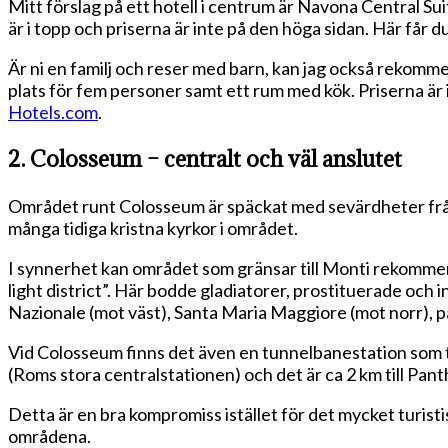
Mitt förslag på ett hotell i centrum är Navona Central Sui
är i topp och priserna är inte på den höga sidan. Här får
Är ni en familj och reser med barn, kan jag också rekom
plats för fem personer samt ett rum med kök. Priserna är 
Hotels.com
.
2. Colosseum – centralt och väl anslutet
Området runt Colosseum är späckat med sevärdheter frå
många tidiga kristna kyrkor i området.
I synnerhet kan området som gränsar till Monti rekomm
light district”. Här bodde gladiatorer, prostituerade och i
Nazionale (mot väst), Santa Maria Maggiore (mot norr), 
Vid Colosseum finns det även en tunnelbanestation som til
(Roms stora centralstationen) och det är ca 2 km till P
Detta är en bra kompromiss istället för det mycket turist
områdena.