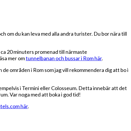
 om du kan leva med alla andra turister. Du bor nära till
 ca 20 minuters promenad till närmaste
läsa mer om
tunnelbanan och bussar i Rom här
.
kan de områden i Rom som jag vill rekommendera dig att bo i
empelvis i Termini eller Colosseum. Detta innebär att det
rum. Var noga med att boka i god tid!
otels.com här
.