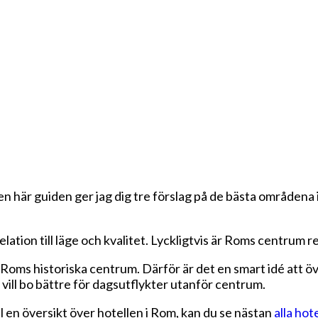
den här guiden ger jag dig tre förslag på de bästa område
relation till läge och kvalitet. Lyckligtvis är Roms centrum re
r Roms historiska centrum. Därför är det en smart idé att öv
vill bo bättre för dagsutflykter utanför centrum.
ill en översikt över hotellen i Rom, kan du se nästan
alla hot