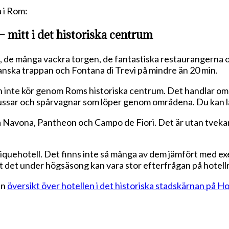
 i Rom:
 mitt i det historiska centrum
 de många vackra torgen, de fantastiska restaurangerna och
spanska trappan och Fontana di Trevi på mindre än 20 min.
n inte kör genom Roms historiska centrum. Det handlar om
bussar och spårvagnar som löper genom områdena. Du kan 
Piazza Navona, Pantheon och Campo de Fiori. Det är utan tve
tiquehotell. Det finns inte så många av dem jämfört med ex
tt det under högsäsong kan vara stor efterfrågan på hotell
en
översikt över hotellen i det historiska stadskärnan på H