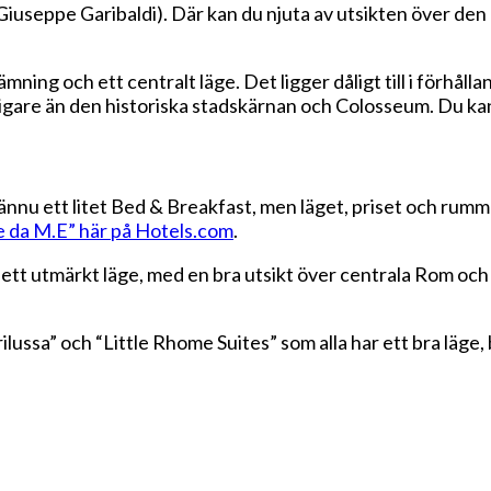
Giuseppe Garibaldi). Där kan du njuta av utsikten över den
mning och ett centralt läge. Det ligger dåligt till i förhå
lligare än den historiska stadskärnan och Colosseum. Du ka
ännu ett litet Bed & Breakfast, men läget, priset och rumme
e da M.E” här på Hotels.com
.
 ett utmärkt läge, med en bra utsikt över centrala Rom oc
lussa” och “Little Rhome Suites” som alla har ett bra läge, 