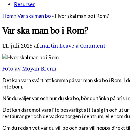
Resurser
Hem
»
Var ska man bo
»
Hvor skal man bo i Rom?
Var ska man bo i Rom?
11. juli 2015
af
martin
Leave a Comment
Foto av Moyan Brenn
Det kan vara svårt att komma på var man ska bo i Rom. I 
inte bor i.
När du väljer var och hur du ska bo, bör du tänka på pris i 
Det kan däremot vara lite besvärligt att ta sig in och ut u
restauranger och de vackra torgen i centrum, eller om du 
Om du redan vet var du vill bo och bara vill hoppa direkt t