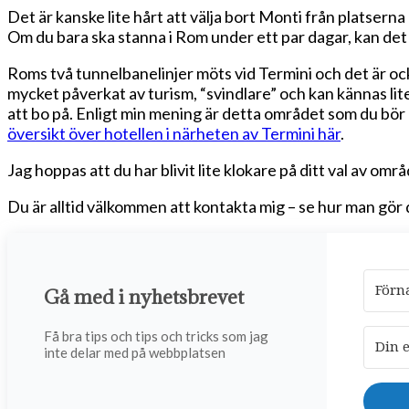
Det är kanske lite hårt att välja bort Monti från platsern
Om du bara ska stanna i Rom under ett par dagar, kan det v
Roms två tunnelbanelinjer möts vid Termini och det är oc
mycket påverkat av turism, “svindlare” och kan kännas lit
att bo på. Enligt min mening är detta området som du bör u
översikt över hotellen i närheten av Termini här
.
Jag hoppas att du har blivit lite klokare på ditt val av 
Du är alltid välkommen att kontakta mig – se hur man gör 
Gå med i nyhetsbrevet
Få bra tips och tips och tricks som jag
inte delar med på webbplatsen