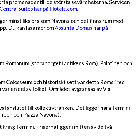
 korta promenader till de största sevärdheterna. Servicen
entral Suites här på Hotels.com
.
ger minst lika bra som Navona och det finns rum med
topp. Du kan läsa mer om
Assunta Domus här på
m Romanum (stora torget i antikens Rom), Palatinen och
r om Colosseum och historiskt sett var detta Roms “red
an var en del av folket. Området avgränsas av Via
anslutet till kollektivtrafiken. Det ligger nära Termini
ntheon och Piazza Navona).
ring Termini. Priserna ligger i mitten av de två