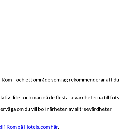
na i Rom – och ett område som jag rekommenderar att du
lativt litet och man nå de flesta sevärdheterna till fots.
erväga om du vill bo i närheten av allt; sevärdheter,
ell i Rom på Hotels.com här
.