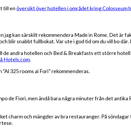
 till en
översikt över hotellen i området kring Colosseum 
n jag kan särskilt rekommendera Made in Rome. Det är fak
h blir snabbt fullbokat. Var ute i god tid om du vill bo där
till de andra hotellen och Bed & Breakfasts ett större hote
på Hotels.com
.
h “Al 325 rooms ai Fori” rekommenderas.
po de Fiori, men ändå bara några minuter från det antika 
cket charm och mängder av bra restauranger. På söndagar 
rtese.